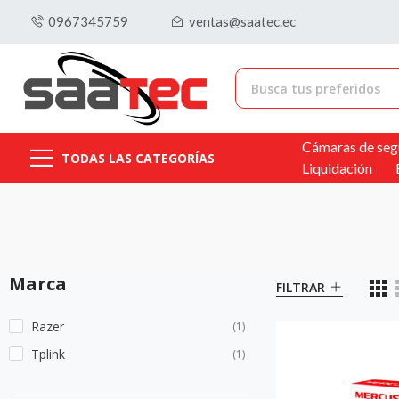
0967345759
ventas@saatec.ec
Cámaras de seg
TODAS LAS CATEGORÍAS
Liquidación
Marca
FILTRAR
Razer
(1)
Tplink
(1)