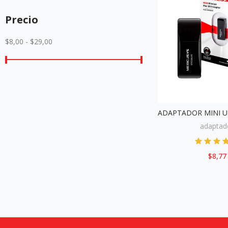
Precio
$8,00 - $29,00
adaptad
$8,77