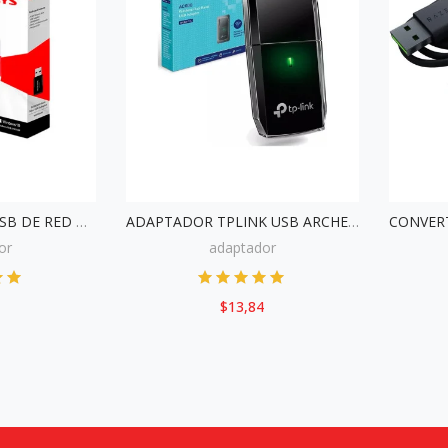
ADAPTADOR MINI USB DE RED TPLINK MERCUSYS MW300UM N300
ADAPTADOR TPLINK USB ARCHER T2U WIRELESS AC600 MINI
or
adaptador
$13,84