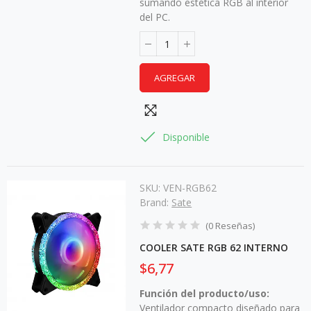
sumando estética RGB al interior
del PC.
AGREGAR
Disponible
SKU:
VEN-RGB62
Brand:
Sate
(
0
Reseñas
)
COOLER SATE RGB 62 INTERNO
$6,77
Función del producto/uso:
Ventilador compacto diseñado para