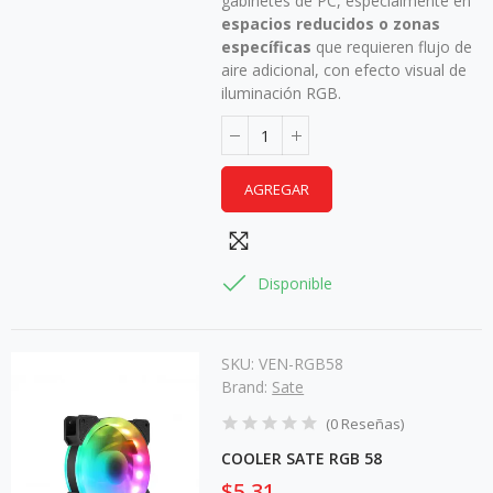
gabinetes de PC, especialmente en
espacios reducidos o zonas
específicas
que requieren flujo de
aire adicional, con efecto visual de
iluminación RGB.
AGREGAR
Disponible
SKU:
VEN-RGB58
Brand:
Sate
(
0
Reseñas
)
COOLER SATE RGB 58
$5,31