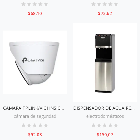
$68,10
$73,62
CAMARA TPLINK/VIGI INSIGHT S485
DISPENSADOR DE AGUA RCA HWD-318LBB
cámara de seguridad
electrodomésticos
$92,03
$150,07