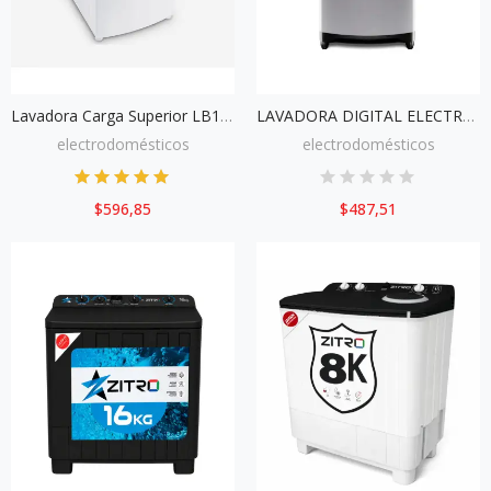
Lavadora Carga Superior LB17A Essential Care 17kg
LAVADORA DIGITAL ELECTROLUX PREMIUM 16KG-EWIX16F6ESG
electrodomésticos
electrodomésticos
$596,85
$487,51