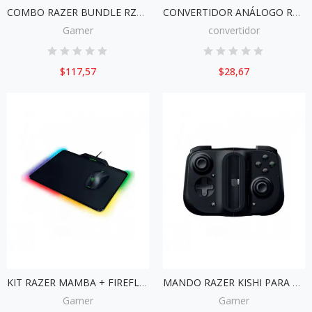
COMBO RAZER BUNDLE RZ85-02741400-B311
CONVERTIDOR ANÁLOGO RAZER ENHACER
Gamer
convertidor
$117,57
$28,67
KIT RAZER MAMBA + FIREFLY HYPERFLUX RZ83-02480100-B3U1
MANDO RAZER KISHI PARA ANDROID RZ06-02900100-R3U1
Gamer
Gamer