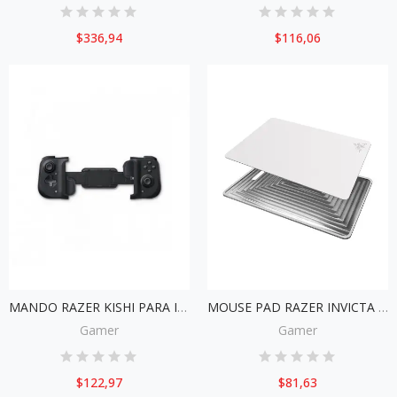
$336,94
$116,06
MANDO RAZER KISHI PARA IPHONE RZ06-03360100-R3U1
MOUSE PAD RAZER INVICTA MERCURY DUAL-SISED RZ02-00860200-R3M1
Gamer
Gamer
$122,97
$81,63