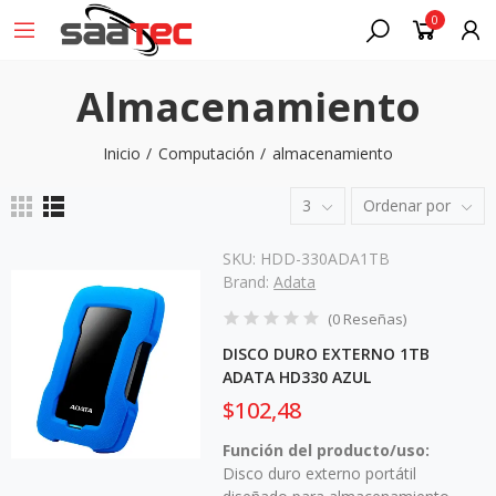
0
Almacenamiento
Inicio
Computación
almacenamiento
3
Ordenar por
SKU:
HDD-330ADA1TB
Brand:
Adata
(
0
Reseñas
)
DISCO DURO EXTERNO 1TB
ADATA HD330 AZUL
$102,48
Función del producto/uso:
Disco duro externo portátil