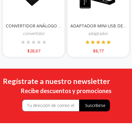
CONVERTIDOR ANÁLOGO RAZER ENHACER
ADAPTADOR MINI USB DE RED TPLINK MERCUSYS MW300UM N300
convertidor
adaptador
$28,67
$8,77
Regístrate a nuestro newsletter
Recibe descuentos y promociones
Suscribirse