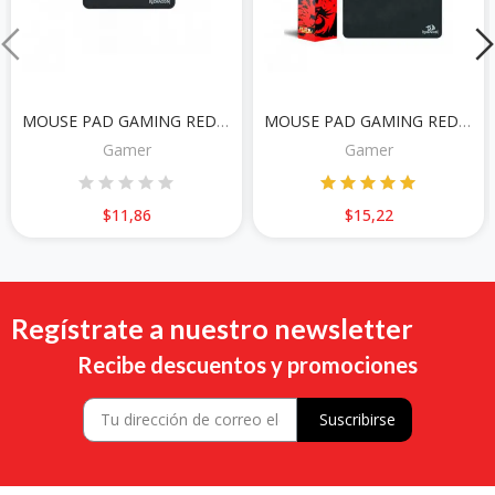
MOUSE PAD GAMING REDRAGON FLICK P030 M
MOUSE PAD GAMING REDRAGON FLICK P031 L
Gamer
Gamer
$11,86
$15,22
Regístrate a nuestro newsletter
Recibe descuentos y promociones
Suscribirse