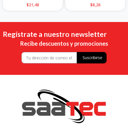
$21,48
$8,26
Regístrate a nuestro newsletter
Recibe descuentos y promociones
Suscribirse