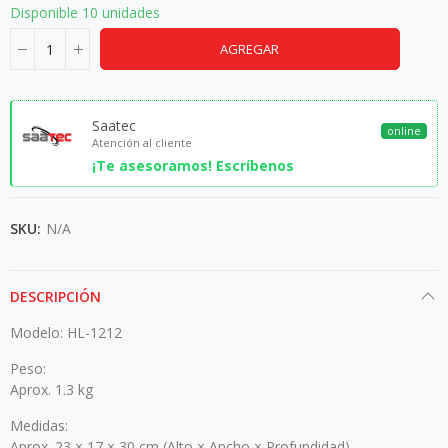
Disponible
10 unidades
AGREGAR
Saatec
online
Atención al cliente
¡Te asesoramos! Escríbenos
SKU:
N/A
DESCRIPCIÓN
Modelo: HL-1212
Peso:
Aprox. 1.3 kg
Medidas:
Aprox. 23 × 17 × 30 cm (Alto × Ancho × Profundidad)